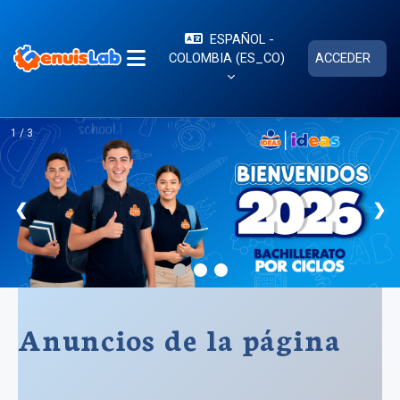
Saltar al contenido principal
ESPAÑOL -
COLOMBIA ‎(ES_CO)‎
ACCEDER
PANEL LATERAL
1 / 3
❮
❯
Anuncios de la página