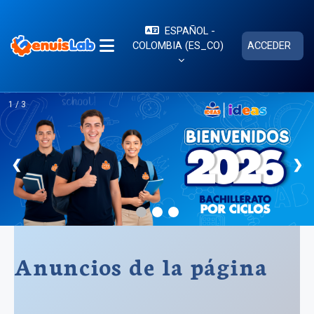
Saltar al contenido principal
ESPAÑOL -
COLOMBIA ‎(ES_CO)‎
ACCEDER
PANEL LATERAL
1 / 3
❮
❯
Anuncios de la página